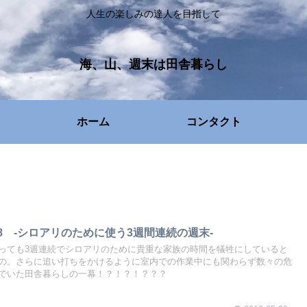
人生の楽しみの達人を目指して
海、山、週末は田舎暮らし
ホーム
コンタクト
8 ‐シロアリのために使う3週間連続の週末‐
っても3週連続でシロアリのために貴重な家族の時間を犠牲にしていると
の。さらに追い打ちをかけるように室内での作業中にも関わらず数々の危
でいた田舎暮らしの一幕！？！？！？？？