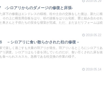
2019.05.29
7 ‐シロアリからのダメージの修復と床張‐
た床下の修復はエンドレスの様相、柱や土台の交換をした後は、新たに根
、その上に構造用合板をはり、杉の波板をはりお化粧、畳と組み合わせれ
と奥さんと子供たちの安全な寝室が完成、ただ、まだまだリフォームは続
2019.05.22
ム６ －シロアリに食い散らかされた柱の修復－
家で楽しく過ごすも大量の羽アリが発生。羽アリいるところにシロアリあ
アリ調査。シロアリはもう姿を消していたのだが、食い尽くされた床を抜
も食べられスカスカ。急務である柱交換の作業の様子。
2019.05.14