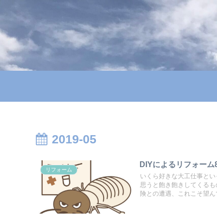
2019-05
DIYによるリフォーム
リフォーム
いくら好きな大工仕事とい
思うと飽き飽きしてくるも
険との遭遇、これこそ望ん