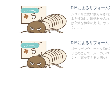
DIYによるリフォーム
リフォーム
シロアリに食い散らかされ
太を補強し、断熱材を入れ
ば立派な和室の完成。やっ
く。。。
DIYによるリフォー
リフォーム
ゴールデンウィークを海の
りとのことで、床下のシロ
くと、家を支える大切な柱