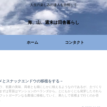
人生の楽しみの達人を目指して
海、山、週末は田舎暮らし
ホーム
コンタクト
メとスナックエンドウの移植をする－
ウ、初夏の美味、両者とも畑にじかに植えるようなのであるが、土づくり
まずは育苗はマンションのベランダから。とにもかくにも発芽したそれら
フットガーデンなる農場に移植していく、果たして収穫まで行くのか否
。