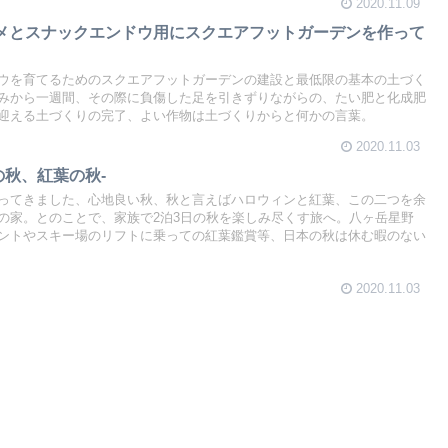
2020.11.09
メとスナックエンドウ用にスクエアフットガーデンを作って
ウを育てるためのスクエアフットガーデンの建設と最低限の基本の土づく
みから一週間、その際に負傷した足を引きずりながらの、たい肥と化成肥
迎える土づくりの完了、よい作物は土づくりからと何かの言葉。
2020.11.03
の秋、紅葉の秋-
ってきました、心地良い秋、秋と言えばハロウィンと紅葉、この二つを余
の家。とのことで、家族で2泊3日の秋を楽しみ尽くす旅へ。八ヶ岳星野
ントやスキー場のリフトに乗っての紅葉鑑賞等、日本の秋は休む暇のない
2020.11.03