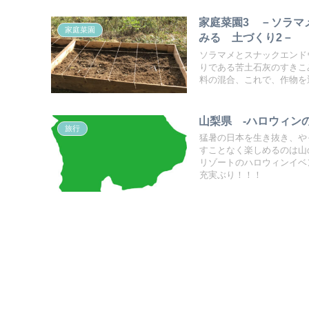
家庭菜園3 －ソラマ
家庭菜園
みる 土づくり2－
ソラマメとスナックエンド
りである苦土石灰のすきこ
料の混合、これで、作物を
山梨県 -ハロウィン
旅行
猛暑の日本を生き抜き、や
すことなく楽しめるのは山
リゾートのハロウィンイベ
充実ぶり！！！