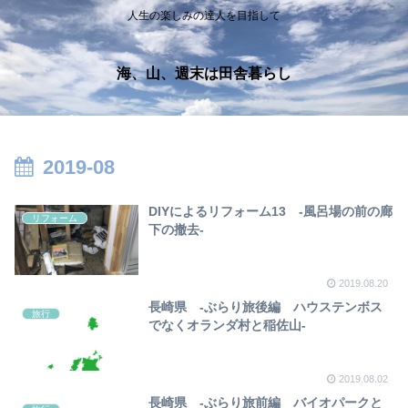
人生の楽しみの達人を目指して
海、山、週末は田舎暮らし
2019-08
DIYによるリフォーム13 -風呂場の前の廊
リフォーム
下の撤去-
2019.08.20
長崎県 ‐ぶらり旅後編 ハウステンボス
旅行
でなくオランダ村と稲佐山‐
2019.08.02
長崎県 ‐ぶらり旅前編 バイオパークと