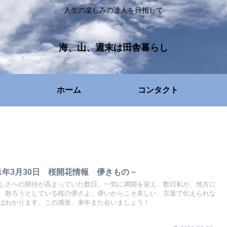
人生の楽しみの達人を目指して
海、山、週末は田舎暮らし
ホーム
コンタクト
1年3月30日 桜開花情報 儚きもの－
しさへの期待が高まっていた数日、一気に満開を迎え、数日私が、地方に
、散ろうとしている桜の儚さよ、儚いからこそ美しい、言葉で伝えられな
ばわかります、この感覚。来年また会いましょう！