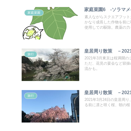
家庭菜園6 -ソラマ
家庭菜園
素人ながらスクエアフット
かなり成長した作物を前に
使用しての駆除。農薬の力
皇居周り散策 －202
旅行
2021年3月東京は桜満
ただ、花見の宴会など節操
流かも。
皇居周り散策 －202
旅行
2021年3月24日の皇居
る前に凛と咲く桜、朝の桜