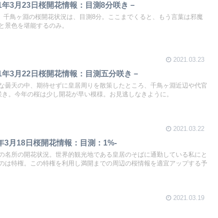
1年3月23日桜開花情報：目測8分咲き－
周り、千鳥ヶ淵の桜開花状況は、目測8分。ここまでくると、もう言葉は邪魔
と景色を堪能するのみ。
2021.03.23
1年3月22日桜開花情報：目測五分咲き－
な曇天の中、期待せずに皇居周りを散策したところ、千鳥ヶ淵近辺や代官
咲き。今年の桜は少し開花が早い模様。お見逃しなきように。
2021.03.22
1年3月18日桜開花情報：目測：1%-
の名所の開花状況。世界的観光地である皇居のそばに通勤している私にと
のは特権。この特権を利用し満開までの周辺の桜情報を適宜アップする予
2021.03.19