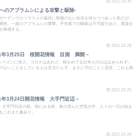
2021.03.30
メへのアブラムシによる攻撃と駆除-
ガーデンでのソラマメの栽培に根拠のない自信を持ちつつあった私だが、
唖然。一面のアブラムシの襲撃。手作業での駆除は不可能であり、農薬を
を痛感する。
2021.03.28
1年3月25日 桜開花情報 目測 満開－
開のシーズンに突入、コロナはあれど、桜をめでる日本人の心は止められず。
のないことをしている人は見当たらず、まさに字のごとく花見、これも風
2021.03.25
1年3月24日開花情報 大手門近辺－
周り、大手門付近の桜、朝にみる桜、春の澄んだ空気の中、人々の一日が始ま
もこれまた趣あり。
2021.03.24