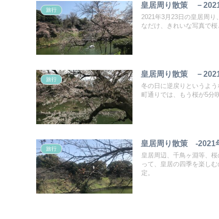
皇居周り散策 －202
旅行
2021年3月23日の皇居
なだけ、きれいな写真で桜
皇居周り散策 －202
旅行
冬の日に逆戻りというよう
町通りでは、もう桜が5分
皇居周り散策 -202
旅行
皇居周辺、千鳥ヶ淵等、桜
って、皇居の四季を楽しむ
定。