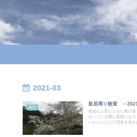
2021-03
皇居周り散策 －202
旅行
気温の上昇とともに桜の美
行っている間に葉桜になり
いからただただ写真を見れ