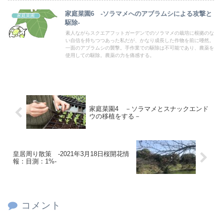
家庭菜園6 -ソラマメへのアブラムシによる攻撃と
家庭菜園
駆除-
素人ながらスクエアフットガーデンでのソラマメの栽培に根拠のな
い自信を持ちつつあった私だが、かなり成長した作物を前に唖然。
一面のアブラムシの襲撃。手作業での駆除は不可能であり、農薬を
使用しての駆除。農薬の力を痛感する。
家庭菜園4 －ソラマメとスナックエンド
ウの移植をする－
皇居周り散策 -2021年3月18日桜開花情
報：目測：1%-
コメント