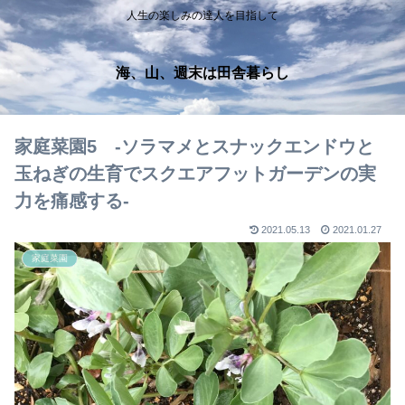
人生の楽しみの達人を目指して
海、山、週末は田舎暮らし
家庭菜園5 ‐ソラマメとスナックエンドウと
玉ねぎの生育でスクエアフットガーデンの実
力を痛感する‐
2021.05.13
2021.01.27
家庭菜園