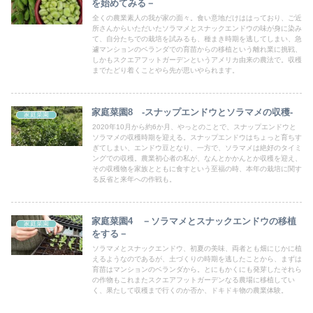
を始めてみる－
全くの農業素人の我が家の面々。食い意地だけははっており、ご近
所さんからいただいたソラマメとスナックエンドウの味が身に染み
て、自分たちでの栽培を試みるも、種まき時期を逃してしまい、急
遽マンションのベランダでの育苗からの移植という離れ業に挑戦、
しかもスクエアフットガーデンというアメリカ由来の農法で。収穫
までたどり着くことやら先が思いやられます。
家庭菜園8 ‐スナップエンドウとソラマメの収穫‐
家庭菜園
2020年10月から約6か月、やっとのことで、スナップエンドウと
ソラマメの収穫時期を迎える。スナップエンドウはちょっと育ちす
ぎてしまい、エンドウ豆となり、一方で、ソラマメは絶好のタイミ
ングでの収穫。農業初心者の私が、なんとかかんとか収穫を迎え、
その収穫物を家族とともに食すという至福の時、本年の栽培に関す
る反省と来年への作戦も。
家庭菜園4 －ソラマメとスナックエンドウの移植
家庭菜園
をする－
ソラマメとスナックエンドウ、初夏の美味、両者とも畑にじかに植
えるようなのであるが、土づくりの時期を逃したことから、まずは
育苗はマンションのベランダから。とにもかくにも発芽したそれら
の作物もこれまたスクエアフットガーデンなる農場に移植してい
く、果たして収穫まで行くのか否か、ドキドキ物の農業体験。