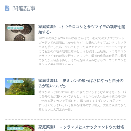
関連記事
家庭菜園9 -トウモロコシとサツマイモの栽培を開
家庭菜園
始する-
2020年の秋から2021年の5月にかけて、初めてのスクエアフット
ガーデンでの栽培にもかかわらず、大量のスナップエンドウとソラ
マメを手にした私。空いてしまったスクエアフットガーデンですぐ
にでも次の作物の栽培に着手しようと検討した結果、トウモロコシ
とサツマイモの栽培を行うことにした、最初の作物は奇跡的に収穫
できたが反省点もあり、その点を織り込みながらのトウモロコシと
サツマイモの栽培スタート。
家庭菜園11 -夏ミカンの酸っぱさにやっと自分の
家庭菜園
舌が追いついた-
時代がやっと自分に追い付いてきたというような表現はあるが、味
に自分の舌が追いついてきたというようなそんな話を千葉の海の家
でとれる夏ミカンで実感した。 酸っぱくてまずいという思いが、
すっぱくてうまいという見事な味覚のすり替え。大量に収穫できた
夏ミカンに大満足の一日。
家庭菜園1 －ソラマメとスナックエンドウの栽培
家庭菜園