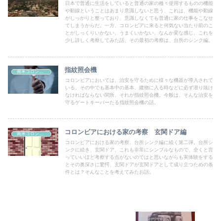
日本で普通に生活をしていると普通の家の種々使用するものの機能
や動線ということはあまり意識しないと思う、これは、機能や動線
がしっかりと整っており、意識しなくても普通に家の仕事をこなせ
てしまうからだ。一方、コロンビアに来ると何気ない当たり前のこ
とがしっくりいかない、うまくいかない、なんか変な感じ、これを
少し詳しく考察してみた話、その最初の考察は、台所のシンク編。
指紋照会機
南米コロンビア
コロンビアにおいては、治安を守るために様々な機器が導入されて
いる。その中でも基本中の基本、建物に入る時などに必ず潜り抜け
なければならない関所、それが指紋照会機。今般は、そんな治安を
守るゲートキーパーたる指紋照会機の話。
コロンビアにおける家の考察 玄関ドア編
南米コロンビア
コロンビアにおける家の考察、台所シンク編に続く第二弾。台所シ
ンクに続き、玄関ドア、これも非常にシンプルなもので、全くと言
っていいほど考察する点がないのではと思いながらも実体験をする
とその奥深さに驚愕、玄関ドアが玄関ドアとして成り立つための条
件とは？そんなことを考えてみたお話。