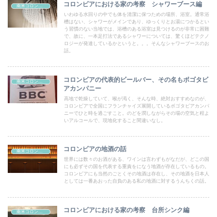
コロンビアにおける家の考察 シャワーブース編
南米コロンビア
いわゆる水回りの中でも体を清潔に保つための場所、浴室。通常浴
槽はない、シャワーがメインであり、ゆっくりとお湯につかるとい
う習慣のない当地では、浴槽のある浴室は見つけるのが非常に困難
で、故に、一本足打法であるシャワーについては、驚くほどテクノ
ロジーが発達しているかというと。。。そんなシャワーブースのお
話。
コロンビアの代表的ビールバー、その名もボゴタビ
南米コロンビア
アカンパニー
高地で乾燥していて、喉が渇く、そんな時、絶対おすすめなのが、
コロンビアで全国にフランチャイズ展開しているボゴタビアカンパ
ニーでひと時を過ごすこと。のどを潤しながらその場の空気と程よ
いアルコールで、現地化すること間違いなし。
コロンビアの地酒の話
南米コロンビア
世界には数々のお酒がある、ワインは言わずもがなだが、どこの国
にも必ずその国を代表する重責をになう地酒が存在しているもの。
コロンビアにも当然のごとくその地酒は存在し、その地酒を日本人
としては一番あおった自負のある私の地酒に対するうんちくの話。
コロンビアにおける家の考察 台所シンク編
南米コロンビア