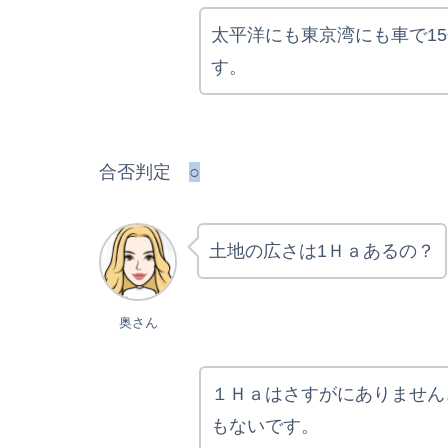
太平洋にも東京湾にも車で1
す。
合否判定
○
土地の広さは1Ｈａあるの？
奥さん
１Ｈａはさすがにありません
もないです。