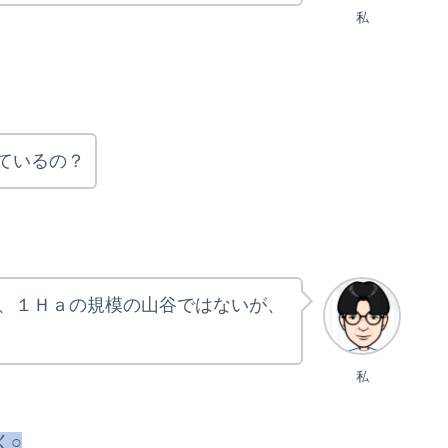
私
ているの？
、１Ｈａの規模の山谷ではないが、
私
く○