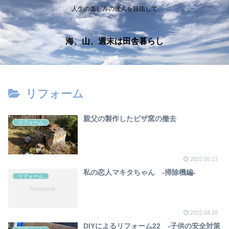
人生の楽しみの達人を目指して
海、山、週末は田舎暮らし
リフォーム
親父の製作したピザ窯の撤去
リフォーム
2022.05.13
私の恋人マキタちゃん -掃除機編-
リフォーム
2022.04.28
DIYによるリフォーム22 -子供の安全対策