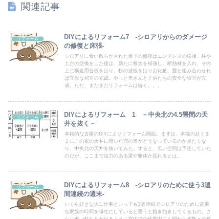
関連記事
DIYによるリフォーム7 ‐シロアリからのダメージ
リフォーム
の修復と床張‐
シロアリに食い散らかされた床下の修復はエンドレスの様相、柱や
土台の交換をした後は、新たに根太を補強し、断熱材を入れ、その
上に構造用合板をはり、杉の波板をはりお化粧、畳と組み合わせれ
ば立派な和室の完成。やっと奥さんと子供たちの安全な寝室が完
成、ただ、まだまだリフォームは続く。。。
DIYによるリフォーム 1 －中央北の4.5畳間の天
リフォーム
井を抜く－
本格的な古家のDIYによりリフォーム開始。まずは、本能の赴くま
まにこの家の天井に開いた穴の奥がどうなっているのか見たくな
り、中央北の天井を抜いてみた。すると、広い空間は予想していた
のだが、ここまで迫力のある梁や躯体が見れるとは。
DIYによるリフォーム8 ‐シロアリのために使う3週
リフォーム
間連続の週末‐
いくら好きな大工仕事といっても3週連続でシロアリのために貴重
な家族の時間を犠牲にしていると思うと飽き飽きしてくるもの。さ
らに追い打ちをかけるように室内での作業中にも関わらず数々の危