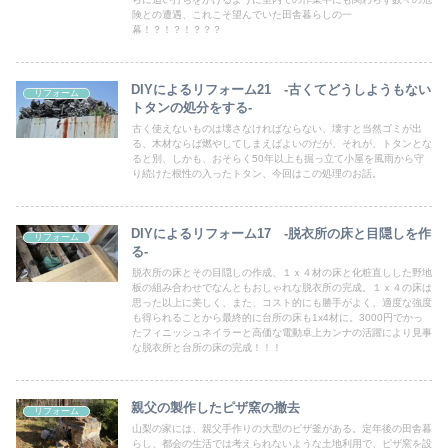
険との遭遇、これこそ望んでいた田舎暮らしの一
幕！？！？！？？？
DIYによるリフォーム21 -古くてどうしようもない
リフォーム
トタンの処分をする-
古く使えないものは壊さなければならない、壊すと当然ゴミが出
る、木材ならば燃やしてしまえばよいのだが、それが、トタンとな
ると別、しかも、おそらく50年以上も掘っ立て小屋を風雨から守
り続けた根性の入ったトタン、今回はこの処理のお話。
DIYによるリフォーム17 ‐脱衣所の床と目隠しを作
リフォーム
る‐
脱衣所の床とその目隠しの作成、１ｘ４材の床と化粧直しした野地
板の組み合わせでなんともおしゃれな脱衣所の完成。１ｘ４の床は
思った以上に美しく、また、コスト的にも勝手がよく、適度な強度
も得られることから最終的に台所の床も1x4材に。3000円でかっ
たフィニッシュネイラーと高価な電動卓上カンナの活躍により見事
な脱衣所と台所の床の完成！！！
親父の製作したピザ窯の撤去
リフォーム
山梨の家には、親父手作りの大型のピザ釜がある。定年後の田舎暮
らし、都会の生活では考えられないような土地利用で、ピザ窯を設