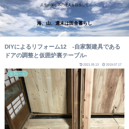
人生の楽しみの達人を目指して
海、山、週末は田舎暮らし
DIYによるリフォーム12 ‐自家製建具である
ドアの調整と仮囲炉裏テーブル‐
2021.05.13
2019.07.17
リフォーム